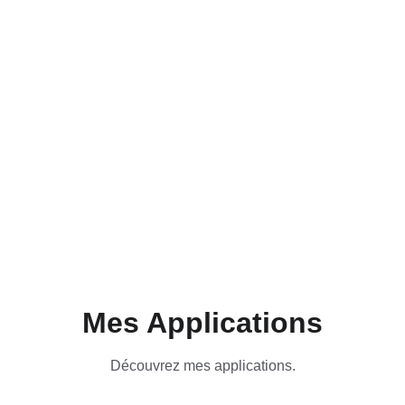
modernes et 
performantes sur 
vos appareils.
Explorez mon portfolio
Explorer
Mes Applications
Découvrez mes applications.