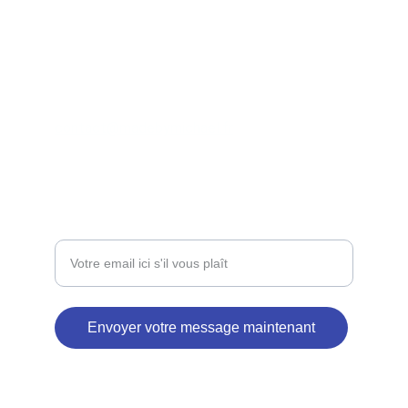
contacter.
À PROPOS
contact@madebymichael.fr
APPLICATIONS
Entrez votre adresse email
Envoyer votre message maintenant